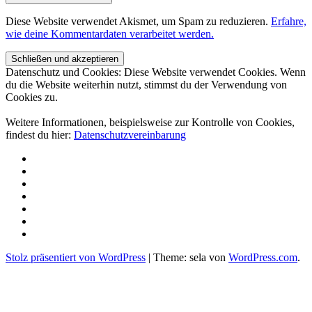
Diese Website verwendet Akismet, um Spam zu reduzieren.
Erfahre,
wie deine Kommentardaten verarbeitet werden.
Datenschutz und Cookies: Diese Website verwendet Cookies. Wenn
du die Website weiterhin nutzt, stimmst du der Verwendung von
Cookies zu.
Weitere Informationen, beispielsweise zur Kontrolle von Cookies,
findest du hier:
Datenschutzvereinbarung
Über
uns
Projekte
Spenden
Aktuelles
Kontakt
und
Newsletter
Partner
Impressum/
DSGVO
Stolz präsentiert von WordPress
|
Theme: sela von
WordPress.com
.