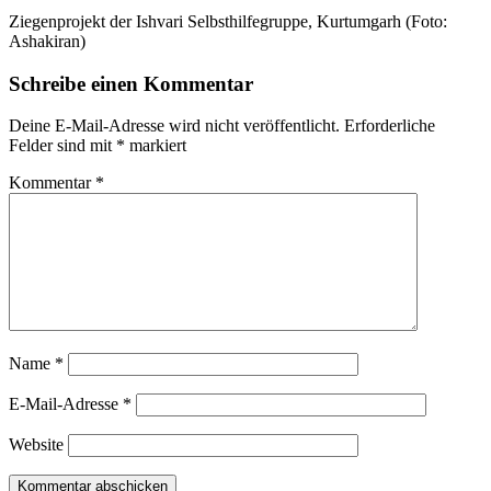
Zie­gen­pro­jekt der Ish­va­ri Selbst­hil­fe­grup­pe, Kurt­um­garh (Foto:
Ashakiran)
Schreibe einen Kommentar
Deine E-Mail-Adresse wird nicht veröffentlicht.
Erforderliche
Felder sind mit
*
markiert
Kommentar
*
Name
*
E-Mail-Adresse
*
Website