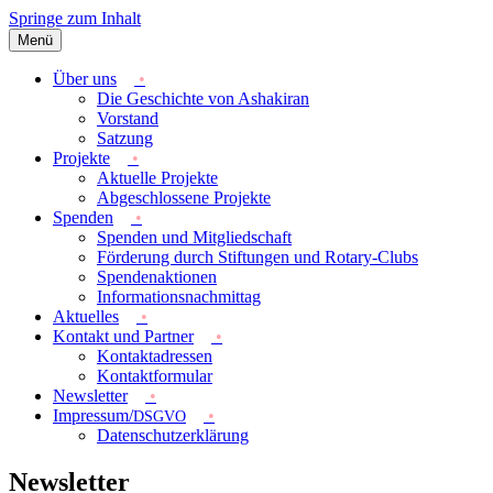
Springe zum Inhalt
Menü
Strahlen der Hoffnung
Förderverein Ashakiran e.V.
Über uns
Die Geschichte von Ashakiran
Vorstand
Satzung
Projekte
Aktuelle Projekte
Abgeschlossene Projekte
Spenden
Spenden und Mitgliedschaft
Förderung durch Stiftungen und Rotary-Clubs
Spendenaktionen
Informationsnachmittag
Aktuelles
Kontakt und Partner
Kontaktadressen
Kontaktformular
Newsletter
Impressum/
DSGVO
Datenschutzerklärung
Newsletter