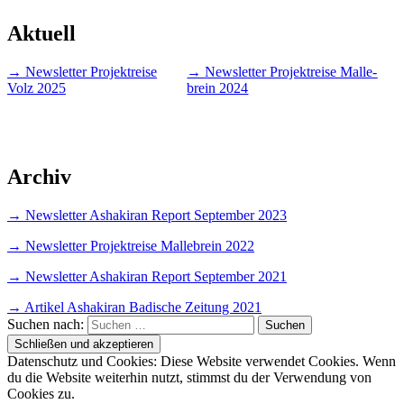
Aktuell
→ News­let­ter Pro­jekt­rei­se
→ News­let­ter Pro­jekt­rei­se Mal­le­
Volz 2025
brein 2024
Archiv
→ News­let­ter Asha­ki­ran Report Sep­tem­ber 2023
→ News­let­ter Pro­jekt­rei­se Mal­le­brein 2022
→ News­let­ter Asha­ki­ran Report Sep­tem­ber 2021
→ Arti­kel Asha­ki­ran Badi­sche Zei­tung 2021
Suchen nach:
Datenschutz und Cookies: Diese Website verwendet Cookies. Wenn
du die Website weiterhin nutzt, stimmst du der Verwendung von
Cookies zu.