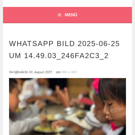
FÖRDERVEREIN
MENÜ
ASHAKIRAN E.V.
WHATSAPP BILD 2025-06-25
UM 14.49.03_246FA2C3_2
Veröffentlicht
10. August 2025
am
600 × 800