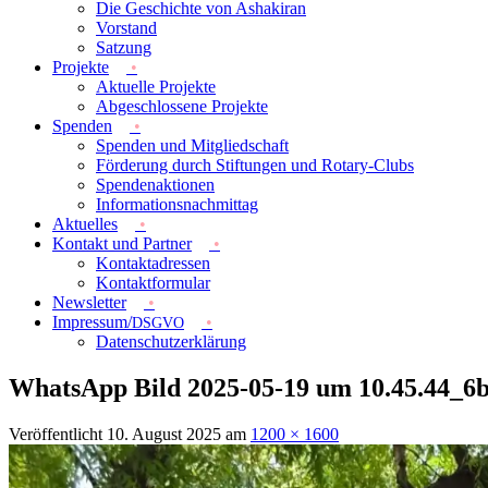
Die Geschichte von Ashakiran
Vorstand
Satzung
Projekte
Aktuelle Projekte
Abgeschlossene Projekte
Spenden
Spenden und Mitgliedschaft
Förderung durch Stiftungen und Rotary-Clubs
Spendenaktionen
Informationsnachmittag
Aktuelles
Kontakt und Partner
Kontaktadressen
Kontaktformular
Newsletter
Impressum/
DSGVO
Datenschutzerklärung
WhatsApp Bild 2025-05-19 um 10.45.44_6b
Veröffentlicht
10. August 2025
am
1200 × 1600