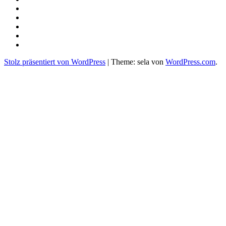
Spenden
Aktuelles
Kontakt
und
Newsletter
Partner
Impressum/
DSGVO
Stolz präsentiert von WordPress
|
Theme: sela von
WordPress.com
.