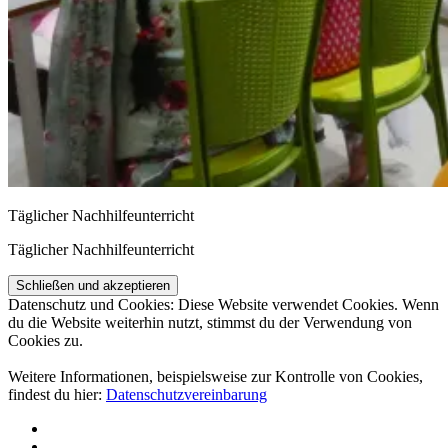
Täg­li­cher Nachhilfeunterricht
Täg­li­cher Nachhilfeunterricht
Datenschutz und Cookies: Diese Website verwendet Cookies. Wenn
du die Website weiterhin nutzt, stimmst du der Verwendung von
Cookies zu.
Weitere Informationen, beispielsweise zur Kontrolle von Cookies,
findest du hier:
Datenschutzvereinbarung
Über
uns
Projekte