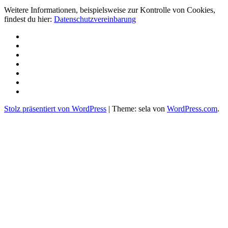
Weitere Informationen, beispielsweise zur Kontrolle von Cookies,
findest du hier:
Datenschutzvereinbarung
Über
uns
Projekte
Spenden
Aktuelles
Kontakt
und
Newsletter
Partner
Impressum/
DSGVO
Stolz präsentiert von WordPress
|
Theme: sela von
WordPress.com
.