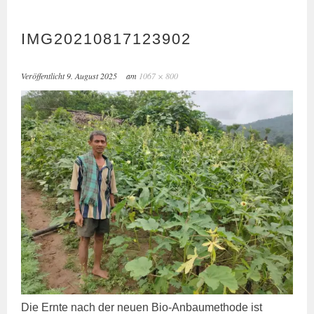
IMG20210817123902
Veröffentlicht
9. August 2025
am
1067 × 800
Die Ern­te nach der neu­en Bio-Anbau­me­tho­de ist