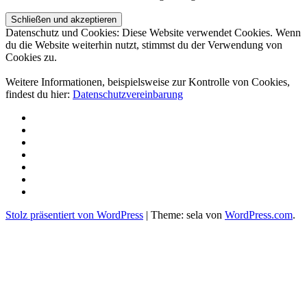
Datenschutz und Cookies: Diese Website verwendet Cookies. Wenn
du die Website weiterhin nutzt, stimmst du der Verwendung von
Cookies zu.
Weitere Informationen, beispielsweise zur Kontrolle von Cookies,
findest du hier:
Datenschutzvereinbarung
Über
uns
Projekte
Spenden
Aktuelles
Kontakt
und
Newsletter
Partner
Impressum/
DSGVO
Stolz präsentiert von WordPress
|
Theme: sela von
WordPress.com
.