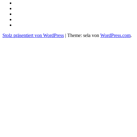
Spenden
Aktuelles
Kontakt
und
Newsletter
Partner
Impressum/
DSGVO
Stolz präsentiert von WordPress
|
Theme: sela von
WordPress.com
.