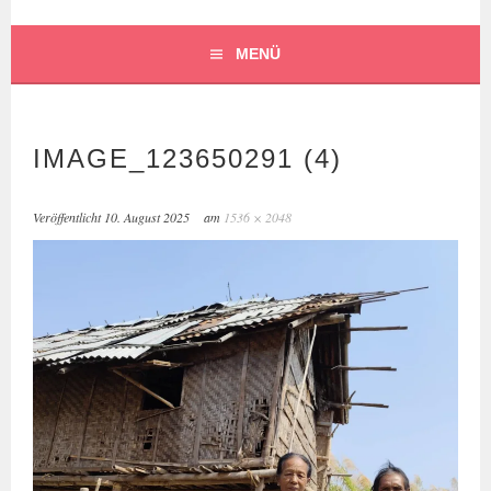
FÖRDERVEREIN
MENÜ
ASHAKIRAN E.V.
IMAGE_123650291 (4)
Veröffentlicht
10. August 2025
am
1536 × 2048