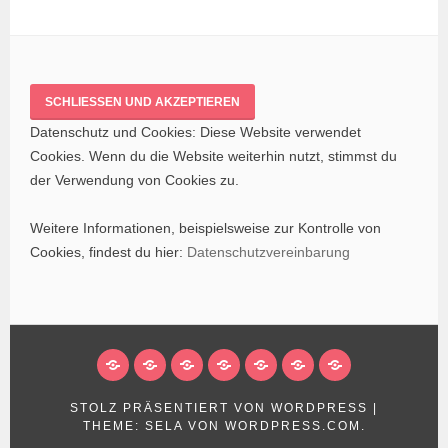
Datenschutz und Cookies: Diese Website verwendet
Cookies. Wenn du die Website weiterhin nutzt, stimmst du
der Verwendung von Cookies zu.
Weitere Informationen, beispielsweise zur Kontrolle von
Cookies, findest du hier:
Datenschutzvereinbarung
ÜBER
PROJEKTE
SPENDEN
AKTUELLES
KONTAKT
NEWSLETTER
IMPRESSUM/
D
UNS
UND
STOLZ PRÄSENTIERT VON WORDPRESS
|
PARTNER
THEME: SELA VON
WORDPRESS.COM
.