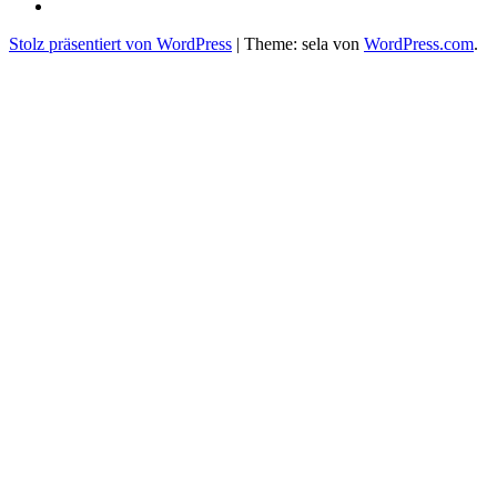
Partner
Impressum/
DSGVO
Stolz präsentiert von WordPress
|
Theme: sela von
WordPress.com
.