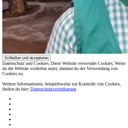
Datenschutz und Cookies: Diese Website verwendet Cookies. Wenn
du die Website weiterhin nutzt, stimmst du der Verwendung von
Cookies zu.
Weitere Informationen, beispielsweise zur Kontrolle von Cookies,
findest du hier:
Datenschutzvereinbarung
Über
uns
Projekte
Spenden
Aktuelles
Kontakt
und
Newsletter